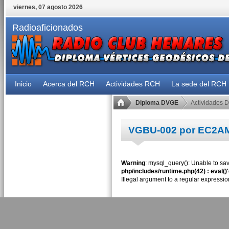
viernes, 07 agosto 2026
Radioaficionados
Inicio
Acerca del RCH
Actividades RCH
La sede del RCH
Diploma DVGE
Actividades 
VGBU-002 por EC2A
Warning
: mysql_query(): Unable to sav
php/includes/runtime.php(42) : eval()
Illegal argument to a regular expressio