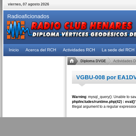
viernes, 07 agosto 2026
Radioaficionados
Inicio
Acerca del RCH
Actividades RCH
La sede del RCH
Diploma DVGE
Actividades 
VGBU-008 por EA1D
Warning
: mysql_query(): Unable to sav
php/includes/runtime.php(42) : eval()
Illegal argument to a regular expressio