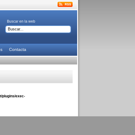
Buscar en la web
es
Contacta
/plugins/exec-