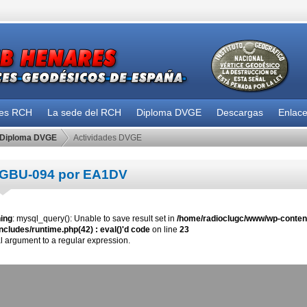
des RCH
La sede del RCH
Diploma DVGE
Descargas
Enlac
Diploma DVGE
Actividades DVGE
GBU-094 por EA1DV
ing
: mysql_query(): Unable to save result set in
/home/radioclugc/www/wp-content
ncludes/runtime.php(42) : eval()'d code
on line
23
al argument to a regular expression.