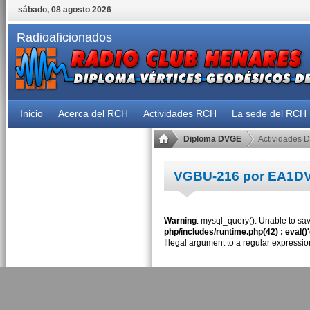
sábado, 08 agosto 2026
Radioaficionados
Inicio
Acerca del RCH
Actividades RCH
La sede del RCH
Diploma DVGE
Actividades 
VGBU-216 por EA1D
Warning
: mysql_query(): Unable to sav
php/includes/runtime.php(42) : eval()
Illegal argument to a regular expressio