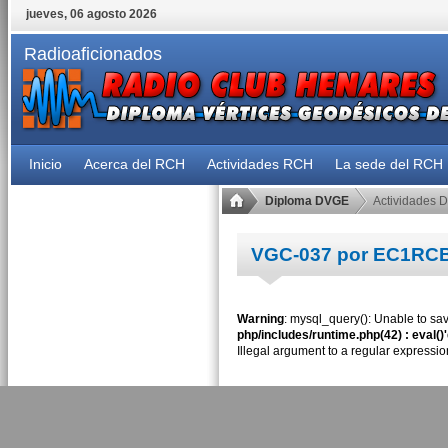
jueves, 06 agosto 2026
Radioaficionados
Inicio
Acerca del RCH
Actividades RCH
La sede del RCH
Diploma DVGE
Actividades 
VGC-037 por EC1RC
Warning
: mysql_query(): Unable to sav
php/includes/runtime.php(42) : eval()
Illegal argument to a regular expressio