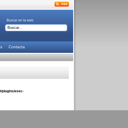
Buscar en la web
es
Contacta
/plugins/exec-