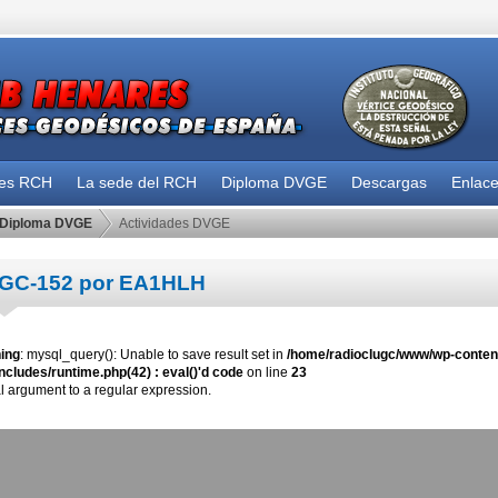
des RCH
La sede del RCH
Diploma DVGE
Descargas
Enlac
Diploma DVGE
Actividades DVGE
GC-152 por EA1HLH
ing
: mysql_query(): Unable to save result set in
/home/radioclugc/www/wp-content
ncludes/runtime.php(42) : eval()'d code
on line
23
al argument to a regular expression.