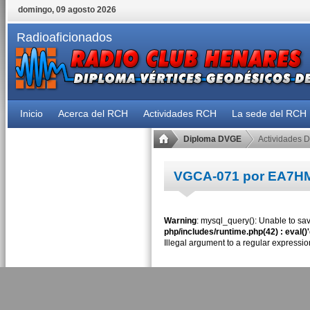
domingo, 09 agosto 2026
Radioaficionados
Inicio
Acerca del RCH
Actividades RCH
La sede del RCH
Diploma DVGE
Actividades 
VGCA-071 por EA7H
Warning
: mysql_query(): Unable to sav
php/includes/runtime.php(42) : eval()
Illegal argument to a regular expressio