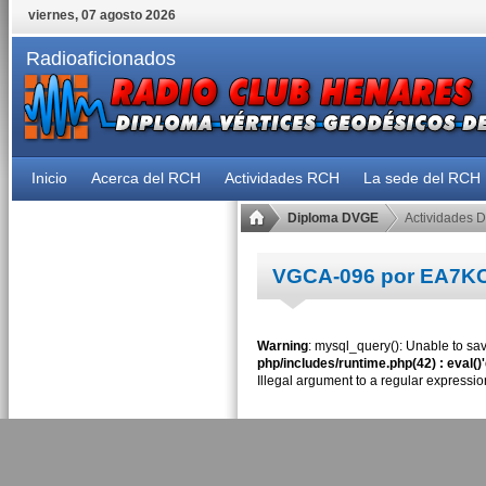
viernes, 07 agosto 2026
Radioaficionados
Inicio
Acerca del RCH
Actividades RCH
La sede del RCH
Diploma DVGE
Actividades 
VGCA-096 por EA7K
Warning
: mysql_query(): Unable to sav
php/includes/runtime.php(42) : eval()
Illegal argument to a regular expressio