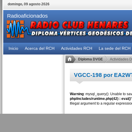
domingo, 09 agosto 2026
Radioaficionados
Inicio
Acerca del RCH
Actividades RCH
La sede del RCH
Diploma DVGE
Actividades 
VGCC-198 por EA2W
Warning
: mysql_query(): Unable to sav
php/includes/runtime.php(42) : eval()
Illegal argument to a regular expressio