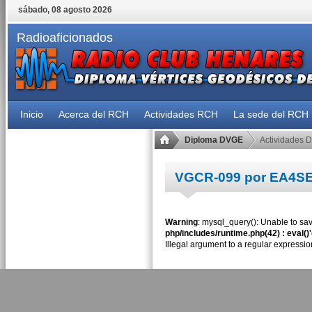
sábado, 08 agosto 2026
Radioaficionados
Inicio
Acerca del RCH
Actividades RCH
La sede del RCH
Diploma DVGE
Actividades 
VGCR-099 por EA4S
Warning
: mysql_query(): Unable to sav
php/includes/runtime.php(42) : eval()
Illegal argument to a regular expressio