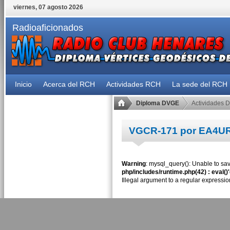
viernes, 07 agosto 2026
Radioaficionados
Inicio
Acerca del RCH
Actividades RCH
La sede del RCH
Diploma DVGE
Actividades 
VGCR-171 por EA4U
Warning
: mysql_query(): Unable to sav
php/includes/runtime.php(42) : eval()
Illegal argument to a regular expressio