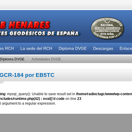
des RCH
La sede del RCH
Diploma DVGE
Descargas
Enlac
Diploma DVGE
Actividades DVGE
GCR-184 por EB5TC
ing
: mysql_query(): Unable to save result set in
/home/radioclugc/www/wp-content
ncludes/runtime.php(42) : eval()'d code
on line
23
al argument to a regular expression.