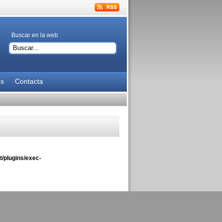
Buscar en la web
es
Contacta
/plugins/exec-