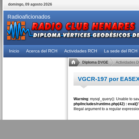
domingo, 09 agosto 2026
Radioaficionados
Inicio
Acerca del RCH
Actividades RCH
La sede del RCH
Diploma DVGE
Actividades 
VGCR-197 por EA5E
Warning
: mysql_query(): Unable to sav
php/includes/runtime.php(42) : eval()
Illegal argument to a regular expressio