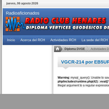
jueves, 06 agosto 2026
Radioaficionados
Inicio
Acerca del RCH
Actividades RCH
La sede del RCH
Diploma DVGE
Actividades 
VGCR-214 por EB5U
Warning
: mysql_query(): Unable to sav
php/includes/runtime.php(42) : eval()
Illegal argument to a regular expressio