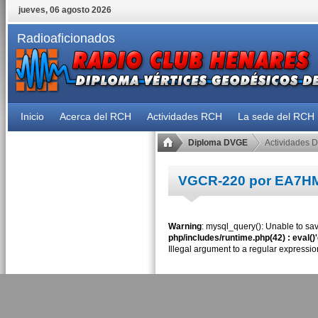
jueves, 06 agosto 2026
Radioaficionados
Inicio
Acerca del RCH
Actividades RCH
La sede del RCH
Diploma DVGE
Actividades 
VGCR-220 por EA7H
Warning
: mysql_query(): Unable to sav
php/includes/runtime.php(42) : eval()
Illegal argument to a regular expressio