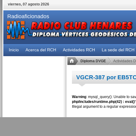
viernes, 07 agosto 2026
Radioaficionados
Inicio
Acerca del RCH
Actividades RCH
La sede del RCH
Diploma DVGE
Actividades 
VGCR-387 por EB5T
Warning
: mysql_query(): Unable to sav
php/includes/runtime.php(42) : eval()
Illegal argument to a regular expressio