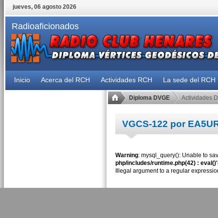
jueves, 06 agosto 2026
Radioaficionados
Inicio
Acerca del RCH
Actividades RCH
La sede del RCH
Diploma DVGE
Actividades 
VGCS-122 por EA5U
Warning
: mysql_query(): Unable to sav
php/includes/runtime.php(42) : eval()
Illegal argument to a regular expressio