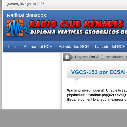
jueves, 06 agosto 2026
Radioaficionados
Inicio
Acerca del RCH
Actividades RCH
La sede del RCH
Diploma DVGE
Actividades 
VGCS-153 por EC5A
Warning
: mysql_query(): Unable to sav
php/includes/runtime.php(42) : eval()
Illegal argument to a regular expressio