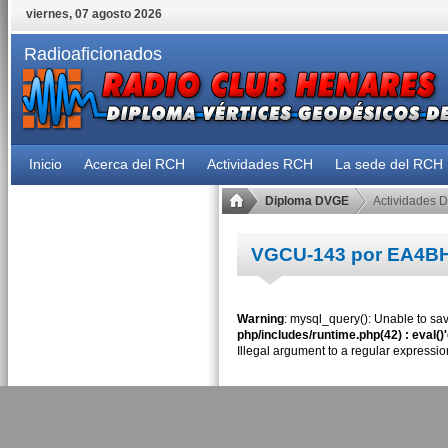
viernes, 07 agosto 2026
Radioaficionados
Inicio
Acerca del RCH
Actividades RCH
La sede del RCH
Diploma DVGE
Actividades 
VGCU-143 por EA4B
Warning
: mysql_query(): Unable to sav
php/includes/runtime.php(42) : eval()
Illegal argument to a regular expressio