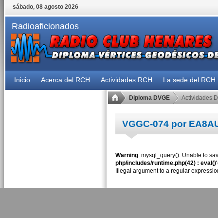
sábado, 08 agosto 2026
Radioaficionados
Inicio
Acerca del RCH
Actividades RCH
La sede del RCH
Diploma DVGE
Actividades 
VGGC-074 por EA8
Warning
: mysql_query(): Unable to sav
php/includes/runtime.php(42) : eval()
Illegal argument to a regular expressio