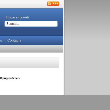
Buscar en la web
es
Contacta
/plugins/exec-