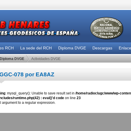
des RCH
La sede del RCH
Diploma DVGE
Descargas
Enlac
Diploma DVGE
Actividades DVGE
GGC-078 por EA8AZ
ing
: mysql_query(): Unable to save result set in
/home/radioclugc/www/wp-content
ncludes/runtime.php(42) : eval()'d code
on line
23
al argument to a regular expression.