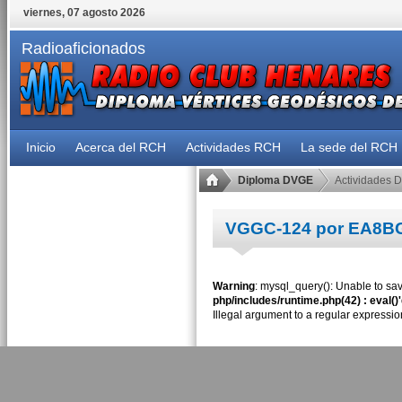
viernes, 07 agosto 2026
Radioaficionados
Inicio
Acerca del RCH
Actividades RCH
La sede del RCH
Diploma DVGE
Actividades 
VGGC-124 por EA8B
Warning
: mysql_query(): Unable to sav
php/includes/runtime.php(42) : eval()
Illegal argument to a regular expressio