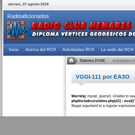
viernes, 07 agosto 2026
Radioaficionados
Inicio
Acerca del RCH
Actividades RCH
La sede del RCH
Diploma DVGE
Actividades 
VGGI-111 por EA3O
Warning
: mysql_query(): Unable to sav
php/includes/runtime.php(42) : eval()
Illegal argument to a regular expressio