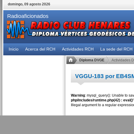
domingo, 09 agosto 2026
Radioaficionados
Inicio
Acerca del RCH
Actividades RCH
La sede del RCH
Diploma DVGE
Actividades 
VGGU-183 por EB4S
Warning
: mysql_query(): Unable to sav
php/includes/runtime.php(42) : eval()
Illegal argument to a regular expressio