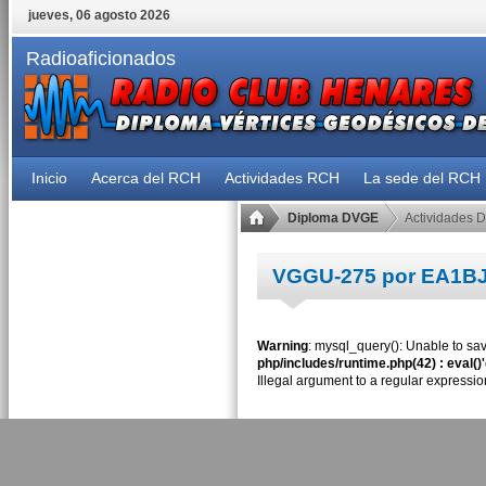
jueves, 06 agosto 2026
Radioaficionados
Inicio
Acerca del RCH
Actividades RCH
La sede del RCH
Diploma DVGE
Actividades 
VGGU-275 por EA1B
Warning
: mysql_query(): Unable to sav
php/includes/runtime.php(42) : eval()
Illegal argument to a regular expressio