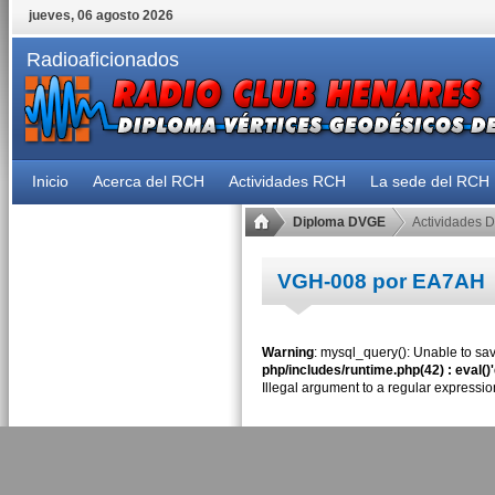
jueves, 06 agosto 2026
Radioaficionados
Inicio
Acerca del RCH
Actividades RCH
La sede del RCH
Diploma DVGE
Actividades 
VGH-008 por EA7AH
Warning
: mysql_query(): Unable to sav
php/includes/runtime.php(42) : eval()
Illegal argument to a regular expressio