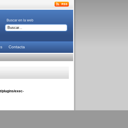
Buscar en la web
es
Contacta
/plugins/exec-