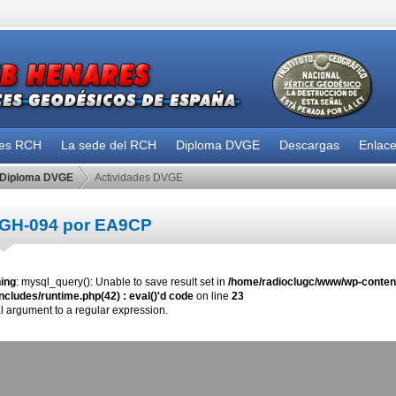
des RCH
La sede del RCH
Diploma DVGE
Descargas
Enlac
Diploma DVGE
Actividades DVGE
GH-094 por EA9CP
ing
: mysql_query(): Unable to save result set in
/home/radioclugc/www/wp-content
ncludes/runtime.php(42) : eval()'d code
on line
23
al argument to a regular expression.