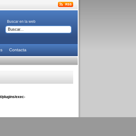
Buscar en la web
es
Contacta
/plugins/exec-