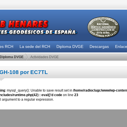
des RCH
La sede del RCH
Diploma DVGE
Descargas
Enlac
Diploma DVGE
Actividades DVGE
GH-108 por EC7TL
ing
: mysql_query(): Unable to save result set in
/home/radioclugc/www/wp-content
ncludes/runtime.php(42) : eval()'d code
on line
23
al argument to a regular expression.