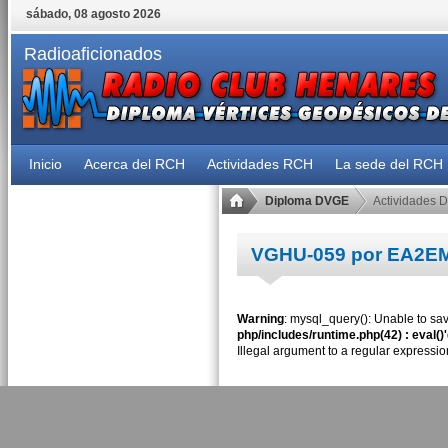
sábado, 08 agosto 2026
Radioaficionados
Inicio
Acerca del RCH
Actividades RCH
La sede del RCH
Diploma DVGE
Actividades 
VGHU-059 por EA2E
Warning
: mysql_query(): Unable to sav
php/includes/runtime.php(42) : eval()
Illegal argument to a regular expressio