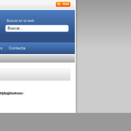
Buscar en la web
es
Contacta
/plugins/exec-