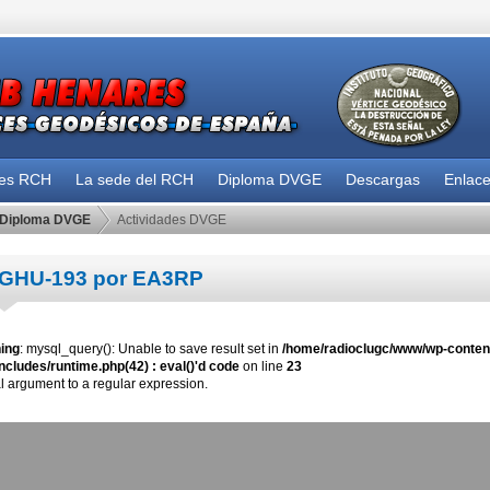
des RCH
La sede del RCH
Diploma DVGE
Descargas
Enlac
Diploma DVGE
Actividades DVGE
GHU-193 por EA3RP
ing
: mysql_query(): Unable to save result set in
/home/radioclugc/www/wp-content
ncludes/runtime.php(42) : eval()'d code
on line
23
al argument to a regular expression.