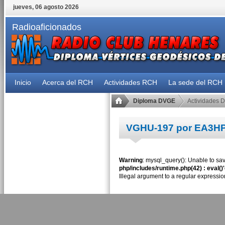
jueves, 06 agosto 2026
Radioaficionados
Inicio
Acerca del RCH
Actividades RCH
La sede del RCH
Diploma DVGE
Actividades 
VGHU-197 por EA3H
Warning
: mysql_query(): Unable to sav
php/includes/runtime.php(42) : eval()
Illegal argument to a regular expressio