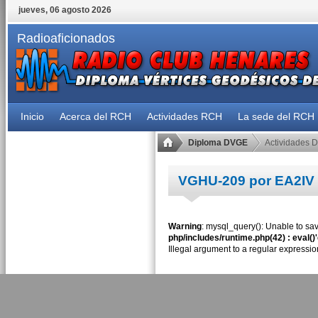
jueves, 06 agosto 2026
Radioaficionados
Inicio
Acerca del RCH
Actividades RCH
La sede del RCH
Diploma DVGE
Actividades 
VGHU-209 por EA2IV
Warning
: mysql_query(): Unable to sav
php/includes/runtime.php(42) : eval()
Illegal argument to a regular expressio