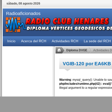
sábado, 08 agosto 2026
Radioaficionados
Inicio
Acerca del RCH
Actividades RCH
La sede del RCH
Diploma DVGE
Actividades 
VGIB-120 por EA6KB
Warning
: mysql_query(): Unable to sav
php/includes/runtime.php(42) : eval()
Illegal argument to a regular expressio