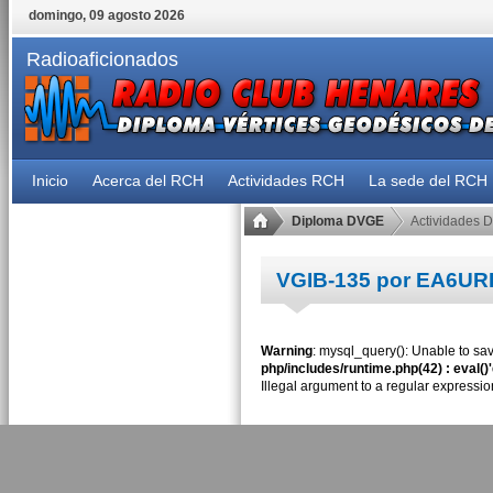
domingo, 09 agosto 2026
Radioaficionados
Inicio
Acerca del RCH
Actividades RCH
La sede del RCH
Diploma DVGE
Actividades 
VGIB-135 por EA6UR
Warning
: mysql_query(): Unable to sav
php/includes/runtime.php(42) : eval()
Illegal argument to a regular expressio