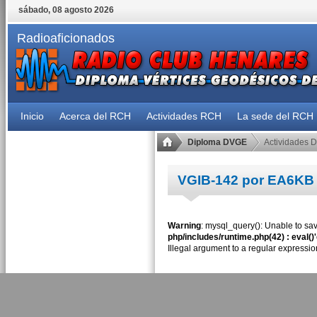
sábado, 08 agosto 2026
Radioaficionados
Inicio
Acerca del RCH
Actividades RCH
La sede del RCH
Diploma DVGE
Actividades 
VGIB-142 por EA6KB
Warning
: mysql_query(): Unable to sav
php/includes/runtime.php(42) : eval()
Illegal argument to a regular expressio