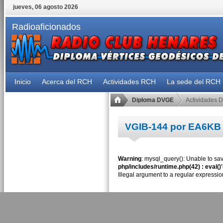
jueves, 06 agosto 2026
Radioaficionados
Inicio
Acerca del RCH
Actividades RCH
La sede del RCH
Diploma DVGE
Actividades 
VGIB-144 por EA6KB
Warning
: mysql_query(): Unable to sav
php/includes/runtime.php(42) : eval()
Illegal argument to a regular expressio