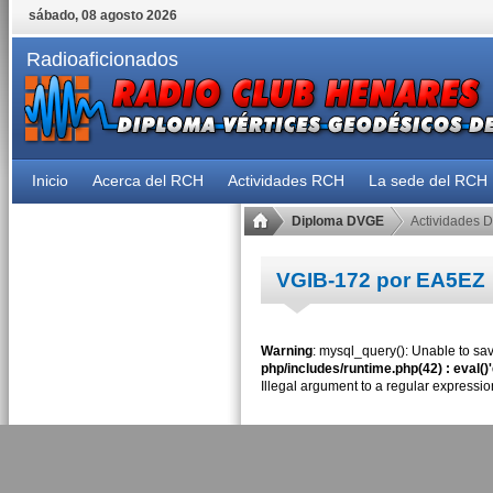
sábado, 08 agosto 2026
Radioaficionados
Inicio
Acerca del RCH
Actividades RCH
La sede del RCH
Diploma DVGE
Actividades 
VGIB-172 por EA5EZ
Warning
: mysql_query(): Unable to sav
php/includes/runtime.php(42) : eval()
Illegal argument to a regular expressio