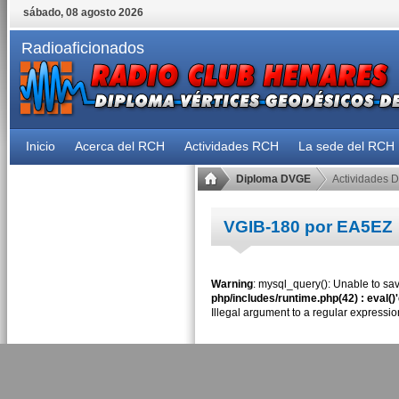
sábado, 08 agosto 2026
Radioaficionados
Inicio
Acerca del RCH
Actividades RCH
La sede del RCH
Diploma DVGE
Actividades 
VGIB-180 por EA5EZ
Warning
: mysql_query(): Unable to sav
php/includes/runtime.php(42) : eval()
Illegal argument to a regular expressio