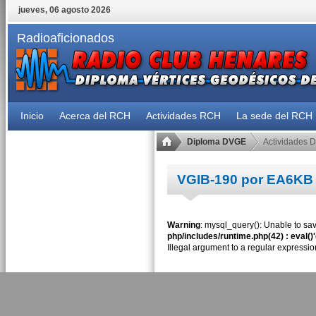
jueves, 06 agosto 2026
Radioaficionados
Inicio
Acerca del RCH
Actividades RCH
La sede del RCH
Diploma DVGE
Actividades 
VGIB-190 por EA6KB
Warning
: mysql_query(): Unable to sav
php/includes/runtime.php(42) : eval()
Illegal argument to a regular expressio