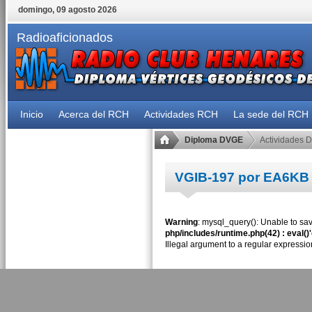
domingo, 09 agosto 2026
Radioaficionados
Inicio
Acerca del RCH
Actividades RCH
La sede del RCH
Diploma DVGE
Actividades 
VGIB-197 por EA6KB
Warning
: mysql_query(): Unable to sav
php/includes/runtime.php(42) : eval()
Illegal argument to a regular expressio