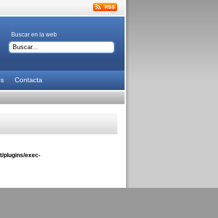
Buscar en la web
es
Contacta
/plugins/exec-