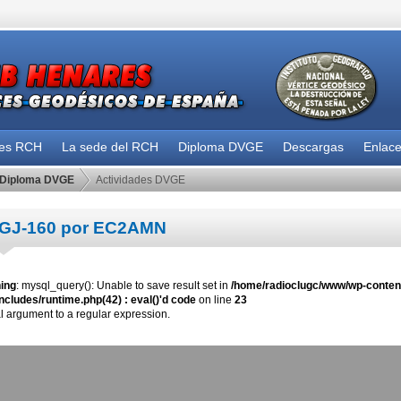
des RCH
La sede del RCH
Diploma DVGE
Descargas
Enlac
Diploma DVGE
Actividades DVGE
GJ-160 por EC2AMN
ing
: mysql_query(): Unable to save result set in
/home/radioclugc/www/wp-content
ncludes/runtime.php(42) : eval()'d code
on line
23
al argument to a regular expression.