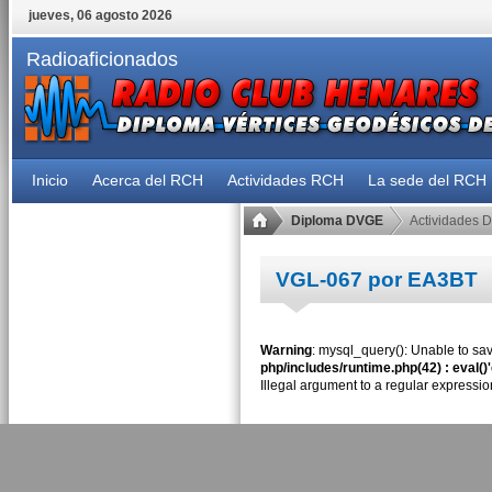
jueves, 06 agosto 2026
Radioaficionados
Inicio
Acerca del RCH
Actividades RCH
La sede del RCH
Diploma DVGE
Actividades 
VGL-067 por EA3BT
Warning
: mysql_query(): Unable to sav
php/includes/runtime.php(42) : eval()
Illegal argument to a regular expressio