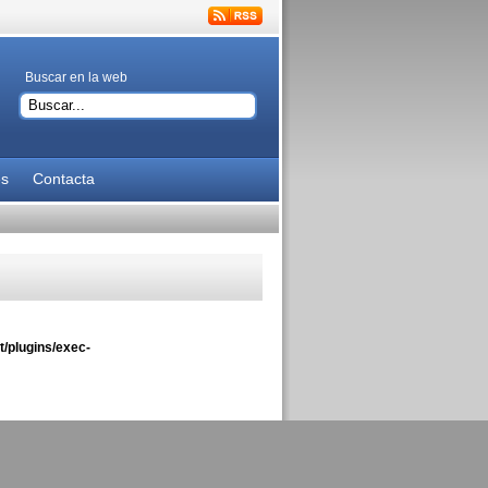
Buscar en la web
es
Contacta
/plugins/exec-