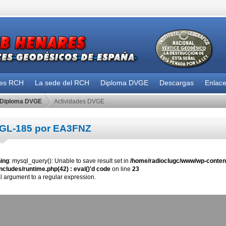
des RCH
La sede del RCH
Diploma DVGE
Descargas
Enlac
Diploma DVGE
Actividades DVGE
GL-185 por EA3FNZ
ing
: mysql_query(): Unable to save result set in
/home/radioclugc/www/wp-content
ncludes/runtime.php(42) : eval()'d code
on line
23
al argument to a regular expression.