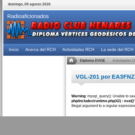
domingo, 09 agosto 2026
Radioaficionados
Inicio
Acerca del RCH
Actividades RCH
La sede del RCH
Diploma DVGE
Actividades 
VGL-201 por EA3FNZ
Warning
: mysql_query(): Unable to sav
php/includes/runtime.php(42) : eval()
Illegal argument to a regular expressio