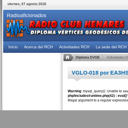
viernes, 07 agosto 2026
Radioaficionados
Inicio
Acerca del RCH
Actividades RCH
La sede del RCH
Diploma DVGE
Actividades 
VGLO-018 por EA3H
Warning
: mysql_query(): Unable to sav
php/includes/runtime.php(42) : eval()
Illegal argument to a regular expressio