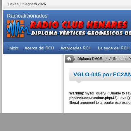
jueves, 06 agosto 2026
Radioaficionados
Inicio
Acerca del RCH
Actividades RCH
La sede del RCH
Diploma DVGE
Actividades 
VGLO-045 por EC2A
Warning
: mysql_query(): Unable to sav
php/includes/runtime.php(42) : eval()
Illegal argument to a regular expressio