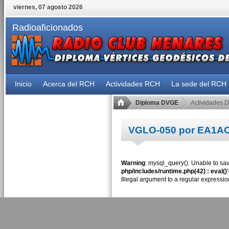
viernes, 07 agosto 2026
Radioaficionados
Inicio
Acerca del RCH
Actividades RCH
La sede del RCH
Diploma DVGE
Actividades 
VGLO-050 por EA1A
Warning
: mysql_query(): Unable to sav
php/includes/runtime.php(42) : eval()
Illegal argument to a regular expressio