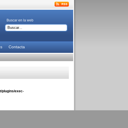
Buscar en la web
es
Contacta
/plugins/exec-