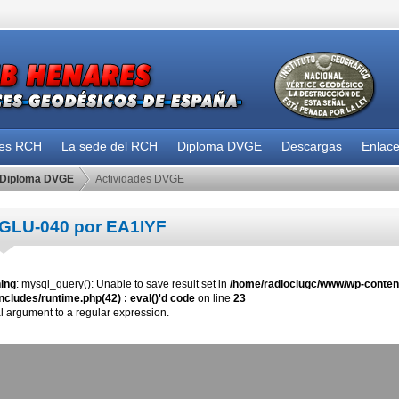
des RCH
La sede del RCH
Diploma DVGE
Descargas
Enlac
Diploma DVGE
Actividades DVGE
GLU-040 por EA1IYF
ing
: mysql_query(): Unable to save result set in
/home/radioclugc/www/wp-content
ncludes/runtime.php(42) : eval()'d code
on line
23
al argument to a regular expression.