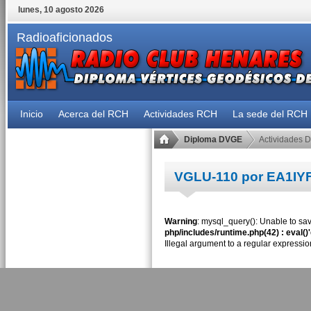
lunes, 10 agosto 2026
Radioaficionados
Inicio
Acerca del RCH
Actividades RCH
La sede del RCH
Diploma DVGE
Actividades 
VGLU-110 por EA1IY
Warning
: mysql_query(): Unable to sav
php/includes/runtime.php(42) : eval()
Illegal argument to a regular expressio