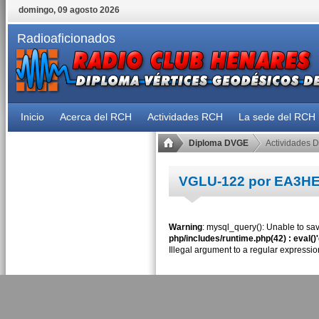
domingo, 09 agosto 2026
Radioaficionados
Inicio
Acerca del RCH
Actividades RCH
La sede del RCH
Diploma DVGE
Actividades 
VGLU-122 por EA3H
Warning
: mysql_query(): Unable to sav
php/includes/runtime.php(42) : eval()
Illegal argument to a regular expressio